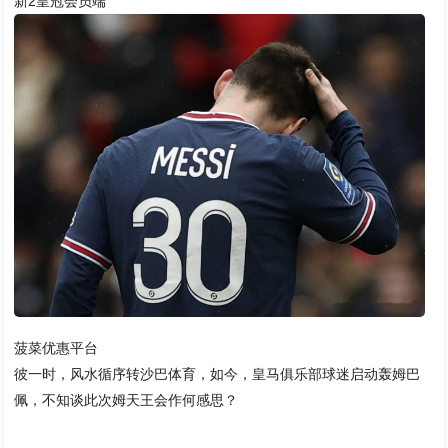
新2皇冠会员端
菠菜优惠平台
彼一时，风水循序转沙巴体育，如今，皇马俱乐部球迷启动轰姆巴
佩，不知谈此次姆天王会作何感思？