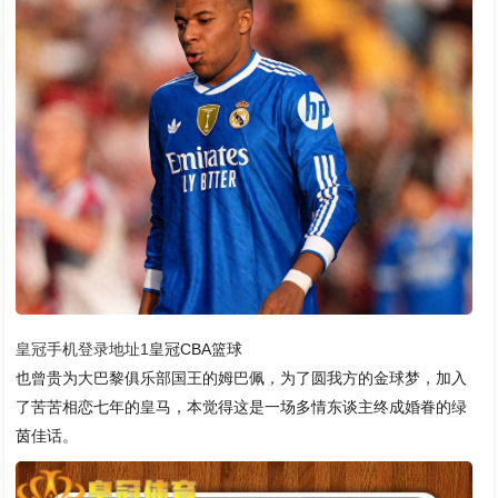
皇冠手机登录地址1
皇冠CBA篮球
也曾贵为大巴黎俱乐部国王的姆巴佩，为了圆我方的金球梦，加入
了苦苦相恋七年的皇马，本觉得这是一场多情东谈主终成婚眷的绿
茵佳话。