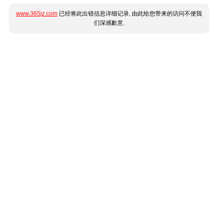
www.365jz.com
已经将此出错信息详细记录, 由此给您带来的访问不便我
们深感歉意.