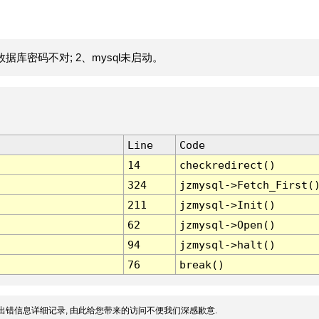
据库密码不对; 2、mysql未启动。
Line
Code
14
checkredirect()
324
jzmysql->Fetch_First(
211
jzmysql->Init()
62
jzmysql->Open()
94
jzmysql->halt()
76
break()
出错信息详细记录, 由此给您带来的访问不便我们深感歉意.